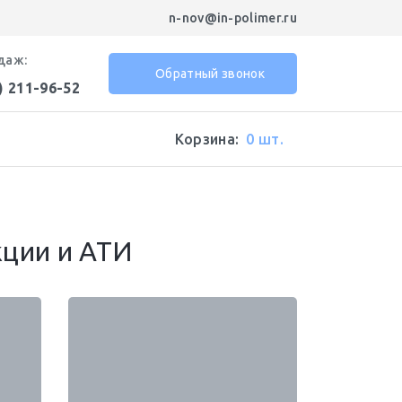
n-nov@in-polimer.ru
даж:
Обратный звонок
) 211-96-52
Корзина:
0 шт.
кции и АТИ