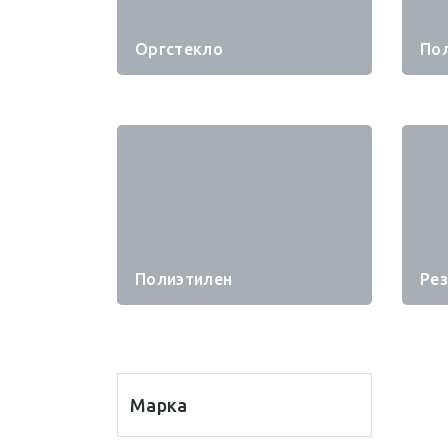
Оргстекло
По
Полиэтилен
Ре
Марка