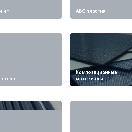
онит
АБС пластик
Композиционные
пролон
материалы