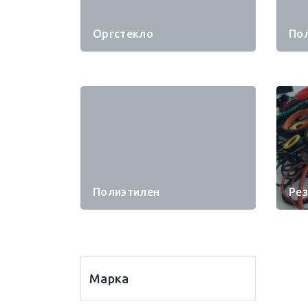
Оргстекло
По
Полиэтилен
Ре
Марка