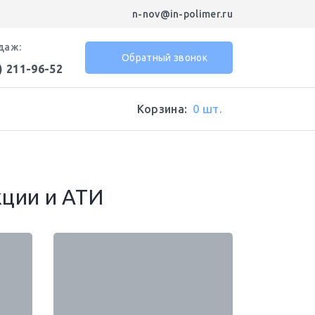
n-nov@in-polimer.ru
даж:
Обратный звонок
) 211-96-52
Корзина:
0 шт.
кции и АТИ