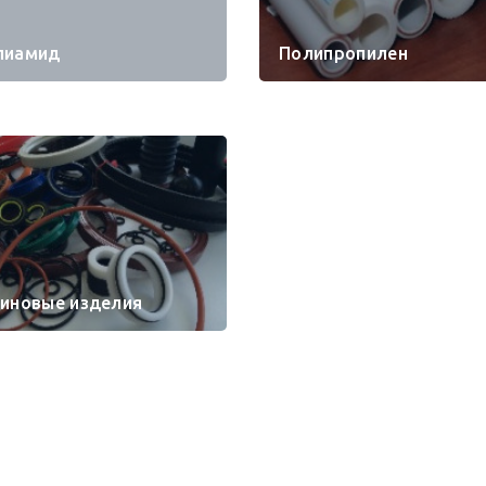
лиамид
Полипропилен
зиновые изделия