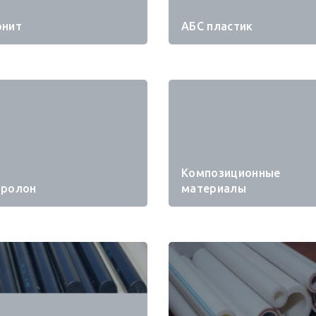
онит
АБС пластик
Композиционные
пролон
материалы