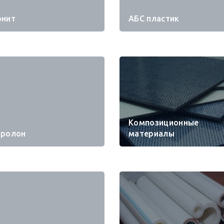
онит
АБС пластик
Композиционные
пролон
материалы