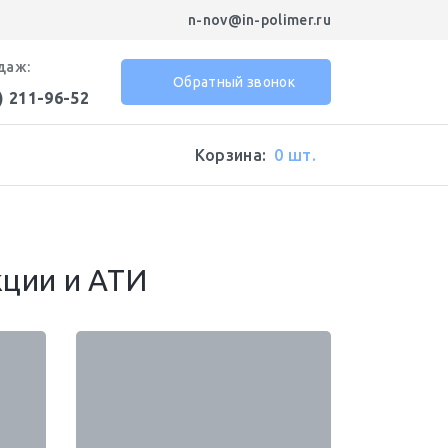
n-nov@in-polimer.ru
даж:
Обратный звонок
) 211-96-52
Корзина:
0 шт.
кции и АТИ