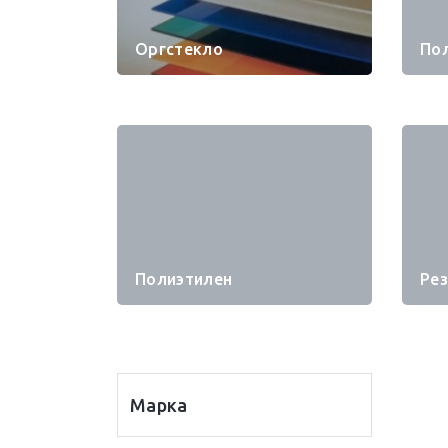
Оргстекло
По
Полиэтилен
Ре
Марка